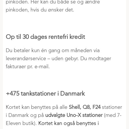
Elev & lærling
pinkoden. Her kan du både se og ændre
Fokus på Marken
Handel i 2 Trin
pinkoden, hvis du ønsker det.
Sales Trainee
DLG Innovation
Planteavlsmøder
Agroteam
Op til 30 dages rentefri kredit
Egeskov Innovationsmark
Du betaler kun én gang om måneden via
leverandørservice – uden gebyr. Du modtager
fakturaer pr. e-mail.
+475 tankstationer i Danmark
Kortet kan benyttes på alle
Shell, Q8, F24
stationer
i Danmark og på
udvalgte Uno-X stationer
(med 7-
Eleven butik).
Kortet kan også benyttes i