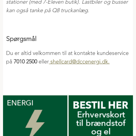
stationer (med 7-Eleven butik). Lastbiler og busser
kan også tanke på Q8 truckanlæg.
Spørgsmål
Du er altid velkommen til at kontakte kundeservice
på
7010 2500
eller
shellcard@dccenergi.dk.