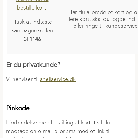
GØDNING
bestille kort
INFO OG NYHEDER
Land og Fritid
Årsrapporter
SDS granuleret gødning
Har du allerede et kort og øn
FJERKRÆ
VERIFICERINGER
flere kort, skal du logge ind 
Ny i økologi
CSR-politik
Jordbrugskalk
Husk at indtaste
Nyheder
eller ringe til kundeservic
SBTi
Produktion og sporbarhed
kampagnekoden
Strategi
Sortiment flydende gødning
Æglæggende høner
Klimadeklarerede råvarer
3F1146
Levekyllinger
PRESSE
AFGRØDER
Slagtekyllinger
Nyheder
Raps
Fasaner
Er du privatkunde?
Podcast
Regenerativ landbrug
Kalkuner
Vi henviser til
shellservice.dk
Vores historie
Grower's Finest
Ænder og gæs
Kornlager
Risk Management
JOB I DLG GROUP
RÅVARER
Pinkode
Handel i 2 Trin
Ledige stillinger
Typer af råvarer
Rekrutteringsproces
I forbindelse med bestilling af kortet vil du
Kvalitet af sojaskrå
FAGLIG VIDEN
Praktik
modtage en e-mail eller sms med et link til
VLOG-segmentet