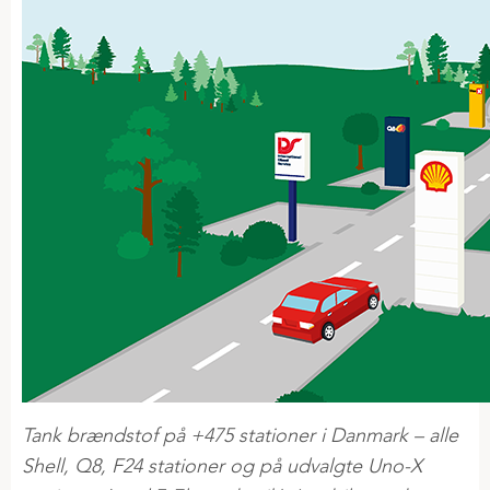
Tank brændstof på +475 stationer i Danmark – alle
Shell, Q8, F24 stationer og på udvalgte Uno-X