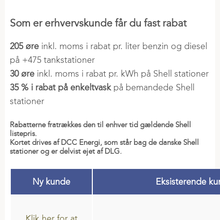
SÅSÆD
Elaftale
KVÆGFODER
Nyheder
Slagtegrisefoder
Varmepumpe
Ledelse
Efterafgrøder
Som er erhvervskunde får du fast rabat
KUNDECENTER
Tilskudsfoder
Malkekøer
Service
Bestyrelse
Fremavl
Hjemmeblandere
VORES ANSVAR
Kalvefoder
205 øre
inkl. moms i rabat pr. liter benzin og diesel
Erhvervskort
Repræsentantskab
Græsfrø
VF-Mix | Konc
Grovfoder og ensileringsmidler
SALGSKONSULENTER
Soja
på +475 tankstationer
Ladeboks
Salg og Kunderelation
Vintersæd
30 øre
inkl. moms i rabat pr. kWh på Shell stationer
DEI
Gris
Solceller og batteri
Bliv medejer
Vårsæd
35 % i rabat på enkeltvask
på bemandede Shell
KVÆG
FJERKRÆFODER
Sikkerhed og Trivsel
Kvæg
Fyringsolie
Lokationer
Majs
stationer
Fodersortiment
Fjerkræ
Æglæggere
Naturgas
Tilknyttede selskaber
Grovfoder
PARTNERE OG PROJEKTER
Marken
Hønekyllinger og slagtefjerkræ
Træpiller
Rabatterne fratrækkes den til enhver tid gældende Shell
PLANTEVÆRN
listepris.
Grundrationsblandinger
Økologi
Insektprotein
FORRETNINGEN
Kortet drives af DCC Energi, som står bag de danske Shell
Biostimulanter
Robotblandinger
Energi
stationer og er delvist ejet af DLG.
PLANTEAVL
Produkt X
RETAIL
Food
Køb Planteværn »
Laktationsovergang
Fagkonsulenter
Grøn brint
Gødning
FarmPack
Energy
Sprøjteplaner »
Kalve
Ny kunde
Eksisterende k
E-mobilitet
Kornindlevering
Forsikringer
Housing
Regler / generel info »
Mineraler
LOKATIONER
Planteforædling
Såsæd
Veterinærmedicin
Varmestress
Medlemskaber
Equsana
Klik her for at
INVESTOR