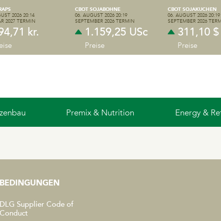
RAPS
CBOT SOJABOHNE
CBOT SOJAKUCHEN
UST 2026 20:14
06. AUGUST 2026 20:19
06. AUGUST 2026 20:19
R 2027 TERMIN
SEPTEMBER 2026 TERMIN
SEPTEMBER 2026 TER
94,71 kr.
1.159,25 USc
311,10 $
eise
Preise
Preise
nzenbau
Premix & Nutrition
Energy & Ret
CHWEINEFUTTER
INVESTOR
RINDER
PRESSE
GEFLÜGEL
BEDINGUNGEN
 DLG
Jahresbericht
DLG 50-JÄHRIGES JUBILÄUM
CSR-politik
Nachrichten
DLG Supplier Code of
Conduct
Strategie