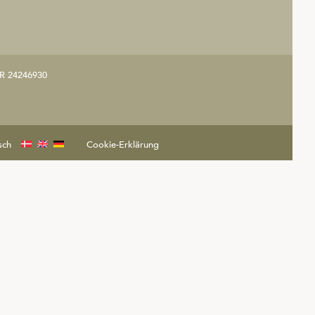
R 24246930
sch
Cookie-Erklärung