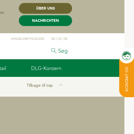
ÜBER UNS
MIN
NACHRICHTEN
HANDELSBETINGELSER
DK
|
UK
|
DE
Søg
ail
DLG-Konzern
KONTAKT OS
Tilbage til top
KARRIERE
Offene Stellen