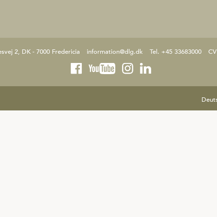
esvej 2, DK - 7000 Fredericia
information@dlg.dk
Tel. +45 33683000
CV
Deut