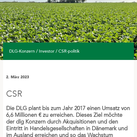
Standorte
INVESTOR
Jahresbericht
CSR-politik
DLG-Konzern / Investor / CSR-politik
Strategie
PRESSE
2. März 2023
DLG 50-JÄHRIGES JUBILÄUM
CSR
Nachrichten
Die DLG plant bis zum Jahr 2017 einen Umsatz von
6,6 Millionen € zu erreichen. Dieses Ziel möchte
KARRIERE
der dlg Konzern durch Akquisitionen und den
Offene Stellen
Eintritt in Handelsgesellschaften in Dänemark und
im Ausland erreichen und so das Wachstum