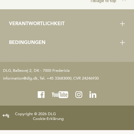
Tilbage til top
VERANTWORTLICHKEIT
Code of Conduct
BEDINGUNGEN
Whistleblowing-System
DLG Supplier Code of Conduct
Whistleblowing-System
DLG
Ballesvej 2, DK - 7000 Fredericia
information@dlg.dk
Tel. +45 33683000
CVR 24246930
Copyright © 2026 DLG
Cookie-Erklärung