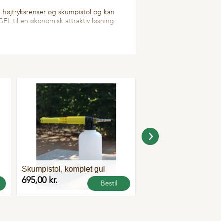
højtryksrenser og skumpistol og kan
EL til en økonomisk attraktiv løsning.
Fle
var
Skumpistol, komplet gul
CID 2000
695,00 kr.
1.995,00 kr.
Bestil