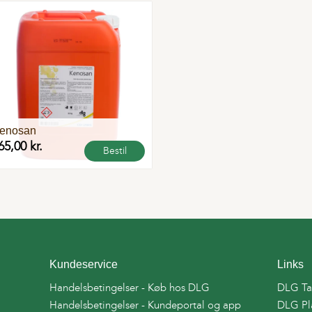
Flere
varianter
enosan
65,00 kr.
Bestil
Kundeservice
Links
Handelsbetingelser - Køb hos DLG
DLG Ta
Handelsbetingelser - Kundeportal og app
DLG Pl