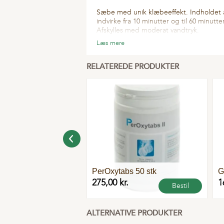
Sæbe med unik klæbeeffekt. Indholdet 
indvirke fra 10 minutter og til 60 minutt
Afskylles med moderat vandtryk.
Læs mere
RELATEREDE PRODUKTER
 10 l
PerOxytabs 50 stk
G
kr.
275,00 kr.
1
Bestil
Bestil
ALTERNATIVE PRODUKTER