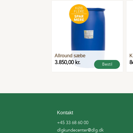
Flere
varianter
Allround sæbe
K
3.850,00 kr.
8
Bestil
Kontakt
+45 33 68 60 00
dlgkundecenter@dlg.dk