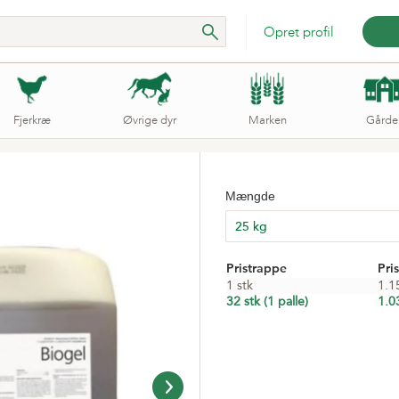
Opret profil
Fjerkræ
Øvrige dyr
Marken
Gårde
Mængde
Pristrappe
Pris
1 stk
1.1
32 stk (1 palle)
1.0