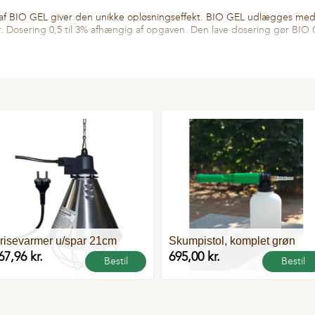
af BIO GEL giver den unikke opløsningseffekt. BIO GEL udlægges med 
er. Dosering 0,5 til 3% afhængig af opgaven. Den lave dosering gør BIO G
risevarmer u/spar 21cm
Skumpistol, komplet grøn
67,96 kr.
695,00 kr.
Bestil
Bestil