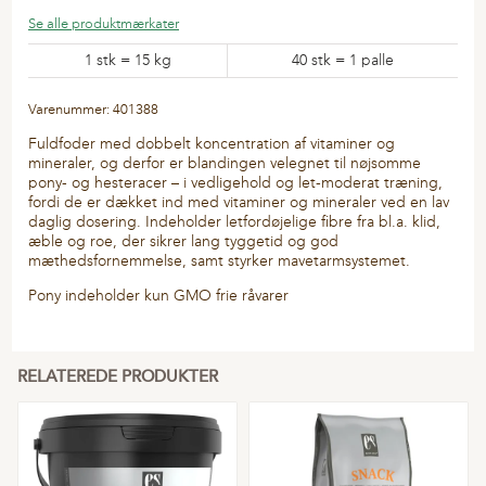
Se alle produktmærkater
1 stk = 15 kg
40 stk = 1 palle
Varenummer: 401388
Fuldfoder med dobbelt koncentration af vitaminer og
mineraler, og derfor er blandingen velegnet til nøjsomme
pony- og hesteracer – i vedligehold og let-moderat træning,
fordi de er dækket ind med vitaminer og mineraler ved en lav
daglig dosering. Indeholder letfordøjelige fibre fra bl.a. klid,
æble og roe, der sikrer lang tyggetid og god
mæthedsfornemmelse, samt styrker mavetarmsystemet.
Pony indeholder kun GMO frie råvarer
RELATEREDE PRODUKTER
Flere
varianter