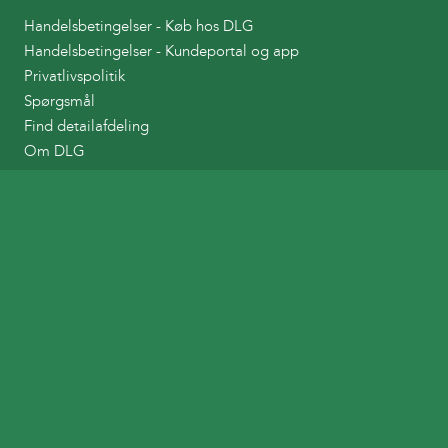
Handelsbetingelser - Køb hos DLG
Handelsbetingelser - Kundeportal og app
Privatlivspolitik
Spørgsmål
Find detailafdeling
Om DLG
Links
DLG Tankkort
DLG Planteværnshåndbog
Bestil afhentning af Landbrugsplast
Tilmelding til indsamling af emballager
DLG
Ballesvej 2
DK - 7000 Fredericia
Tlf. +45 33686000
CVR 24246930