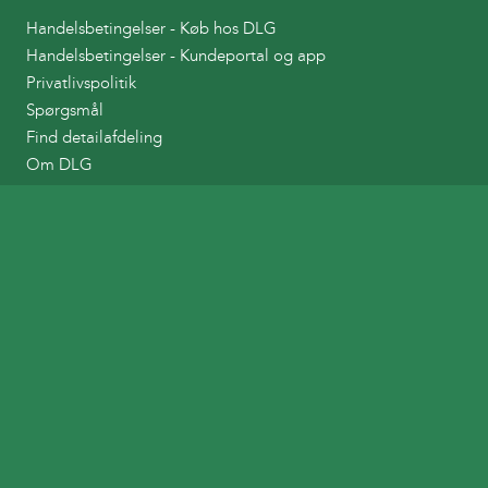
Handelsbetingelser - Køb hos DLG
Handelsbetingelser - Kundeportal og app
Privatlivspolitik
Spørgsmål
Find detailafdeling
Om DLG
Links
DLG Tankkort
DLG Planteværnshåndbog
Bestil afhentning af Landbrugsplast
Tilmelding til indsamling af emballager
DLG
Ballesvej 2
DK - 7000 Fredericia
Tlf. +45 33686000
CVR 24246930