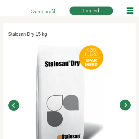
Log ind
Opret profil
Print siden
Stalosan Dry 15 kg