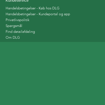
Kundeservice
Handelsbetingelser - Køb hos DLG
Handelsbetingelser - Kundeportal og app
Privatlivspolitik
Spørgsmål
Find detailafdeling
Om DLG
Links
DLG Tankkort
DLG Planteværnshåndbog
Bestil afhentning af Landbrugsplast
Tilmelding til indsamling af emballager
DLG
Ballesvej 2
DK - 7000 Fredericia
Tlf. +45 33686000