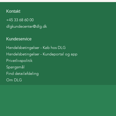
Kontakt
+45 33 68 60 00
dlgkundecenter@dlg.dk
Kundeservice
Handelsbetingelser - Køb hos DLG
Handelsbetingelser - Kundeportal og app
Privatlivspolitik
Spørgsmål
Find detailafdeling
Om DLG
Links
DLG Tankkort
DLG Planteværnshåndbog
Bestil afhentning af Landbrugsplast