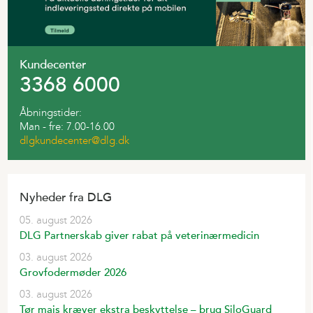
Kundecenter
3368 6000
Åbningstider:
Man - fre: 7.00-16.00
dlgkundecenter@dlg.dk
Nyheder fra DLG
05. august 2026
DLG Partnerskab giver rabat på veterinærmedicin
03. august 2026
Grovfodermøder 2026
03. august 2026
Tør majs kræver ekstra beskyttelse – brug SiloGuard