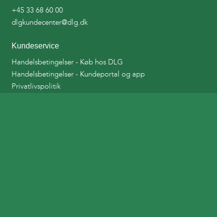
+45 33 68 60 00
dlgkundecenter@dlg.dk
Kundeservice
Handelsbetingelser - Køb hos DLG
Handelsbetingelser - Kundeportal og app
Privatlivspolitik
Spørgsmål
Find detailafdeling
Om DLG
Links
DLG Tankkort
DLG Planteværnshåndbog
Bestil afhentning af Landbrugsplast
Tilmelding til indsamling af emballager