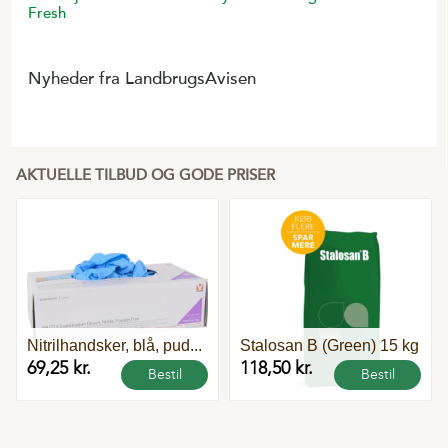
Fresh
Nyheder fra LandbrugsAvisen
AKTUELLE TILBUD OG GODE PRISER
Flere
varianter
Nitrilhandsker, blå, pud...
Stalosan B (Green) 15 kg
69,25 kr.
118,50 kr.
Bestil
Bestil