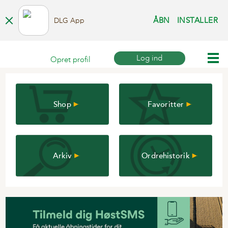
ÅBN
INSTALLER
DLG App
Log ind
Opret profil
Shop
Favoritter
Arkiv
Ordrehistorik