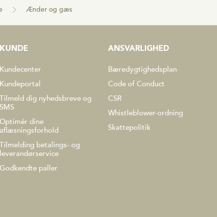
æ
Ænder og gæs
KUNDE
ANSVARLIGHED
Kundecenter
Bæredygtighedsplan
Kundeportal
Code of Conduct
Tilmeld dig nyhedsbreve og
CSR
SMS
Whistleblower-ordning
Optimér dine
Skattepolitik
aflæsningsforhold
Tilmelding betalings- og
leverandørservice
Godkendte paller