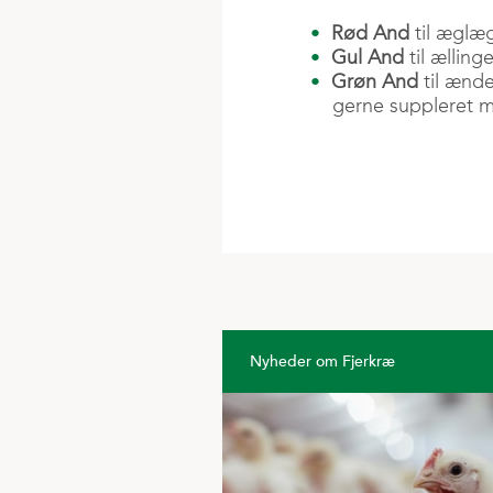
Rød And
til æglæ
Gul And
til ællin
Grøn And
til ænde
gerne suppleret 
Nyheder om Fjerkræ