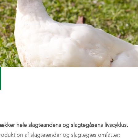
Mix | Konc
Ladeboks
Fagkonsulenter
Mineraler
Ænder og gæs
Solceller og batteri
Varmestress
Fyringsolie
Naturgas
Træpiller
ækker hele slagteandens og slagtegåsens livscyklus.
 produktion af slagteænder og slagtegæs omfatter: