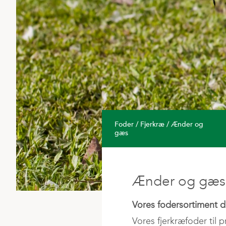
Tilknyttede selskaber
VF-
Foder / Fjerkræ / Ænder og
gæs
Ænder og gæs
Vores fodersortiment d
Vores fjerkræfoder til