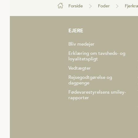
Forside
Foder
Fjerkr
EJERE
Bliv medejer
Erklæring om tavsheds- og
loyalitetspligt
Vedtægter
Rejsegodtgørelse og
dagpenge
Fødevarestyrelsens smiley-
rapporter