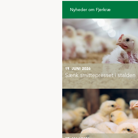
Nyheder om Fjerkræ
19. JUNI 2026
Sænk smittepresset i stalden