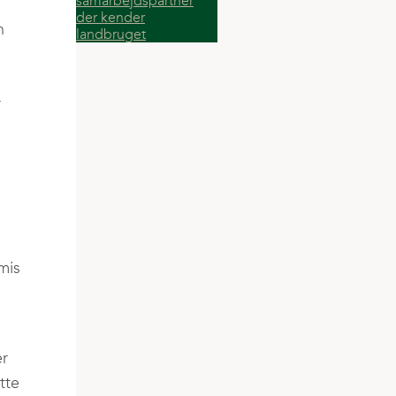
n
r
mis
er
tte