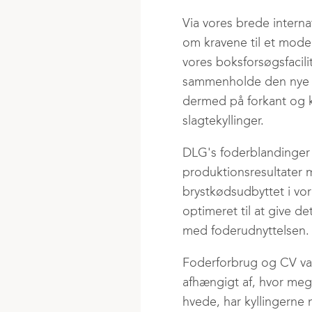
Via vores brede intern
om kravene til et modern
vores boksforsøgsfacili
sammenholde den nye f
dermed på forkant og ka
slagtekyllinger.
DLG's foderblandinger t
produktionsresultater m
brystkødsudbyttet i vor
optimeret til at give 
med foderudnyttelsen.
Foderforbrug og CV vari
afhængigt af, hvor mege
hvede, har kyllingerne m