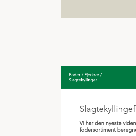
Tilknyttede selskaber
VF-
Foder / Fjerkræ /
Slagtekyllinger
Slagtekyllinge
Vi har den nyeste vid
fodersortiment beregnet 