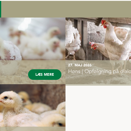
27. MAJ 2026
15. APRIL 2026
Høns | Opfølgning på dia
Invitation | Dialogmøde o
LÆS MERE
fjerkræproduktion - Nordjy