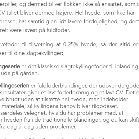
iller, og dermed bliver flokken ikke så ensartet, som 
V-tallet bliver dermed højere. Hel hvede, som ikke har
resse, har samtidig en lidt lavere fordøjelighed, og der
relt være lavest på fuldfoder.
ræfoder til tilsætning af 0-25% hvede, så der altid e
r til dine slagtekyllinger:
ngeserie
er det klassiske slagtekyllingefoder til iblanding
 ude på gården.
llingeserien
er fuldfoderblandinger, der udover de gode
sresultater giver et lavt foderforbrug og et lavt CV. Det e
live brugt uden at tilsætte hel hvede, men indeholder
materiale, så kyllingens behov bliver tilgodeset.
r særdeles velegnet, hvis du har problemer med, at
r hveden fra i de traditionelle blandinger, og du kan skif
fra dag til dag uden problemer.