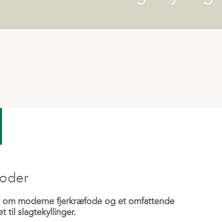
Mix | Konc
Ladeboks
Fagkonsulenter
Mineraler
Ænder og gæs
Solceller og batteri
Varmestress
Fyringsolie
Naturgas
Træpiller
foder
en om moderne fjerkræfode og et omfattende
til slagtekyllinger.