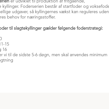
erien
er udviklet til produ
ktion af fritgående,
yllinger. Foderserien består af startfoder og voksefode
kellige udgaver, så kyllingernes vækst kan reguleres uden
es behov for næringsstoffer.
oder til slagtekyllinger gælder følgende foderstrategi:
0
11-15
g 16
er vi til de sidste 5-6 døgn, men skal anvendes minimum
agtning