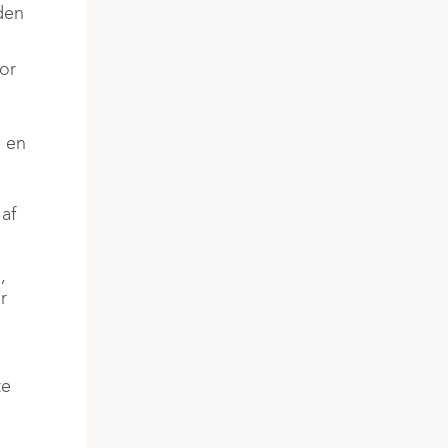
den
for
r en
 af
,
r
te