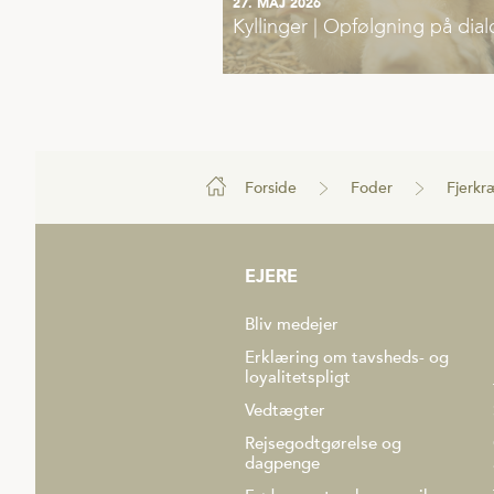
27. MAJ 2026
Kyllinger | Opfølgning på di
Forside
Foder
Fjerkr
EJERE
Bliv medejer
Erklæring om tavsheds- og
loyalitetspligt
Vedtægter
Rejsegodtgørelse og
dagpenge