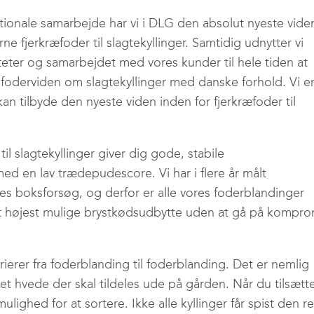
ationale samarbejde har vi i DLG den absolut nyeste vide
e fjerkræfoder til slagtekyllinger. Samtidig udnytter vi
teter og samarbejdet med vores kunder til hele tiden at
oderviden om slagtekyllinger med danske forhold. Vi e
n tilbyde den nyeste viden inden for fjerkræfoder til
il slagtekyllinger giver dig gode, stabile
ed en lav trædepudescore. Vi har i flere år målt
es boksforsøg, og derfor er alle vores foderblandinger
det højest mulige brystkødsudbytte uden at gå på kompro
erer fra foderblanding til foderblanding. Det er nemlig
t hvede der skal tildeles ude på gården. Når du tilsætt
ulighed for at sortere. Ikke alle kyllinger får spist den re