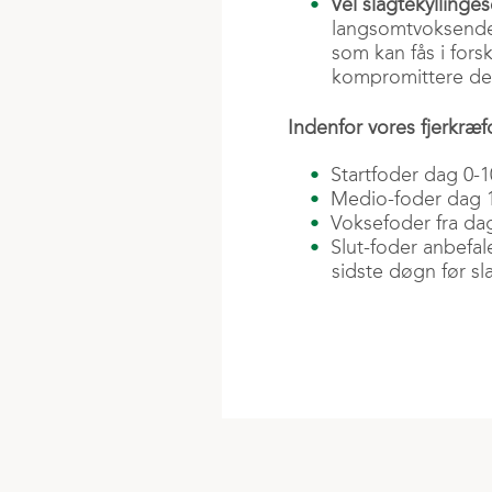
Vel slagtekyllinges
langsomtvoksende k
som kan fås i fors
kompromittere der
Indenfor vores fjerkræf
Startfoder dag 0-1
Medio-foder dag 
Voksefoder fra da
Slut-foder anbefal
sidste døgn før sl