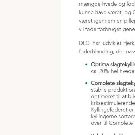
mængde hvede og foderp
kunne have været, og C
været igennem en pillep
vil foderforbruget gene
DLG har udviklet fjerk
foderblanding, der passe
Optima slagtekylli
ca. 20% hel hvede
Complete slagteky
stabile produktion
optimeret til at b
kråsestimulerende 
Kyllingefoderet e
kyllingerne sortere
over til Complete 