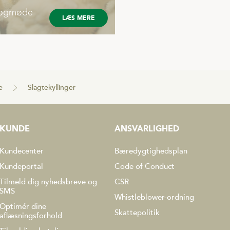
alogmøde
LÆS MERE
æ
Slagtekyllinger
KUNDE
ANSVARLIGHED
Kundecenter
Bæredygtighedsplan
Kundeportal
Code of Conduct
Tilmeld dig nyhedsbreve og
CSR
SMS
Whistleblower-ordning
Optimér dine
Skattepolitik
aflæsningsforhold