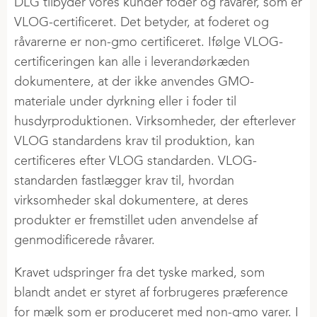
GØDNING
DLG tilbyder vores kunder foder og råvarer, som er
INFO OG NYHEDER
Land og Fritid
VLOG-certificeret. Det betyder, at foderet og
Årsrapporter
SDS granuleret gødning
FJERKRÆ
VERIFICERINGER
råvarerne er non-gmo certificeret. Ifølge VLOG-
Ny i økologi
CSR-politik
Jordbrugskalk
Nyheder
certificeringen kan alle i leverandørkæden
SBTi
Produktion og sporbarhed
Strategi
Sortiment flydende gødning
Æglæggende høner
dokumentere, at der ikke anvendes GMO-
Klimadeklarerede råvarer
materiale under dyrkning eller i foder til
Levekyllinger
PRESSE
AFGRØDER
husdyrproduktionen. Virksomheder, der efterlever
Slagtekyllinger
Nyheder
VLOG standardens krav til produktion, kan
Raps
Fasaner
certificeres efter VLOG standarden. VLOG-
Podcast
Regenerativ landbrug
Kalkuner
standarden fastlægger krav til, hvordan
Vores historie
Grower's Finest
Ænder og gæs
virksomheder skal dokumentere, at deres
Kornlager
produkter er fremstillet uden anvendelse af
Risk Management
JOB I DLG GROUP
RÅVARER
genmodificerede råvarer.
Handel i 2 Trin
Ledige stillinger
Typer af råvarer
Kravet udspringer fra det tyske marked, som
Rekrutteringsproces
Kvalitet af sojaskrå
blandt andet er styret af forbrugeres præference
FAGLIG VIDEN
Praktik
VLOG-segmentet
for mælk som er produceret med non-gmo varer. I