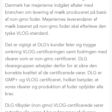
Elev & lærling
Fokus på Marken
Handel i 2 Trin
Danmark har mejerierne indgået aftaler med
Sales Trainee
DLG Innovation
branchen om levering af mælk produceret på basis
Planteavlsmøder
af non-gmo foder. Mejeriernes leverandører af
Agroteam
mælk baseret på non-gmo foder skal efterleve den
Egeskov Innovationsmark
tyske VLOG-standard.
Det er vigtigt at DLG’s kunder føler sig trygge
omkring VLOG-certificeringen samt fodringen med
råvarer som er non-gmo certificeret. DLG
råvaregruppen arbejder derfor for at sikre den
korrekte kvalitet af de certificerede varer. DLG er
GMP+ og VLOG certificeret, hvilket betyder, at
vores råvarer og produktion af foder opfylder alle
krav.
DLG tilbyder (non-gmo) VLOG-certificerede varer