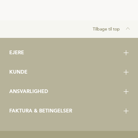
Tilbage til top
EJERE
Bliv medejer
KUNDE
Erklæring om tavsheds- og loyalitetspligt
Kundecenter
Vedtægter
ANSVARLIGHED
Kundeportal
Rejsegodtgørelse og dagpenge
Bæredygtighedsplan
Tilmeld dig nyhedsbreve og SMS
FAKTURA & BETINGELSER
Fødevarestyrelsens smiley-rapporter
Code of Conduct
Optimér dine aflæsningsforhold
Handelsbetingelser
CSR
Tilmelding betalings- og leverandørservice