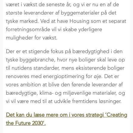
GØDNING
været i vækst de seneste år, og vi er nu en af de
INFO OG NYHEDER
Land og Fritid
Årsrapporter
SDS granuleret gødning
største leverandører af byggematerialer på det
FJERKRÆ
VERIFICERINGER
Ny i økologi
CSR-politik
Jordbrugskalk
tyske marked. Ved at have Housing som et separat
Nyheder
SBTi
Produktion og sporbarhed
Strategi
forretningsområde vil vi skabe yderligere
Sortiment flydende gødning
Æglæggende høner
Klimadeklarerede råvarer
muligheder for vækst.
Levekyllinger
PRESSE
AFGRØDER
Der er et stigende fokus på bæredygtighed i den
Slagtekyllinger
Nyheder
Raps
tyske byggebranche, hvor nye boliger skal leve op
Fasaner
til nutidens standarder, mens eksisterende boliger
Podcast
Regenerativ landbrug
Kalkuner
renoveres med energioptimering for øje. Det er
Vores historie
Grower's Finest
Ænder og gæs
vores ambition at blive den førende leverandør af
Kornlager
bæredygtige, klima- og miljøvenlige materialer, og
Risk Management
JOB I DLG GROUP
RÅVARER
vi vil være med til at udvikle fremtidens løsninger.
Handel i 2 Trin
Ledige stillinger
Typer af råvarer
Det kan du læse mere om i vores strategi ’Creating
Rekrutteringsproces
Kvalitet af sojaskrå
the Future 2030’.
FAGLIG VIDEN
Praktik
VLOG-segmentet