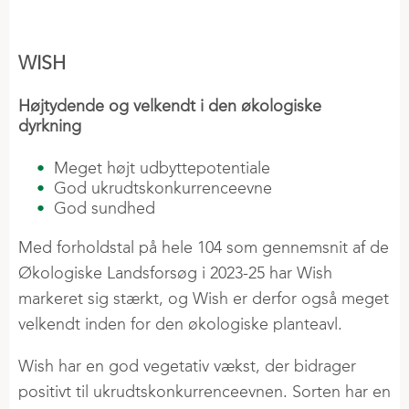
Elev & lærling
Fokus på Marken
Handel i 2 Trin
Sales Trainee
DLG Innovation
WISH
Planteavlsmøder
Agroteam
Højtydende og velkendt i den økologiske
Egeskov Innovationsmark
dyrkning
Meget højt udbyttepotentiale
God ukrudtskonkurrenceevne
God sundhed
Med forholdstal på hele 104 som gennemsnit af de
Økologiske Landsforsøg i 2023-25 har Wish
markeret sig stærkt, og Wish er derfor også meget
velkendt inden for den økologiske planteavl.
Wish har en god vegetativ vækst, der bidrager
positivt til ukrudtskonkurrenceevnen. Sorten har en