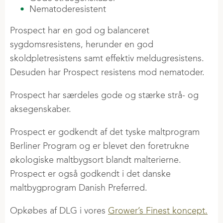
GØDNING
Nematoderesistent
INFO OG NYHEDER
Land og Fritid
Årsrapporter
SDS granuleret gødning
FJERKRÆ
VERIFICERINGER
Prospect har en god og balanceret
Ny i økologi
CSR-politik
Jordbrugskalk
Nyheder
sygdomsresistens, herunder en god
SBTi
Produktion og sporbarhed
Strategi
Sortiment flydende gødning
Æglæggende høner
skoldpletresistens samt effektiv meldugresistens.
Klimadeklarerede råvarer
Desuden har Prospect resistens mod nematoder.
Levekyllinger
PRESSE
AFGRØDER
Slagtekyllinger
Prospect har særdeles gode og stærke strå- og
Nyheder
Raps
Fasaner
aksegenskaber.
Podcast
Regenerativ landbrug
Kalkuner
Vores historie
Grower's Finest
Prospect er godkendt af det tyske maltprogram
Ænder og gæs
Berliner Program og er blevet den foretrukne
Kornlager
økologiske maltbygsort blandt malterierne.
Risk Management
JOB I DLG GROUP
RÅVARER
Prospect er også godkendt i det danske
Handel i 2 Trin
Ledige stillinger
Typer af råvarer
maltbygprogram Danish Preferred.
Rekrutteringsproces
Kvalitet af sojaskrå
FAGLIG VIDEN
Opkøbes af DLG i vores
Grower’s Finest koncept.
Praktik
VLOG-segmentet