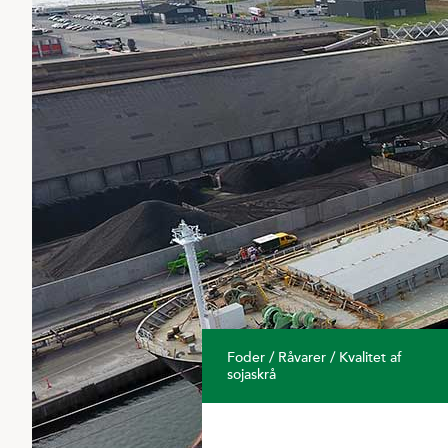
Plastindsamling
Salg og Kunderelation
Vintersæd
Sla
Bliv medejer
Vårsæd
Til
Lokationer
Majs
Hj
Tilknyttede selskaber
VF-
Foder / Råvarer / Kvalitet af
sojaskrå