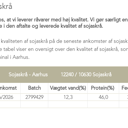
skrå
os, at vi leverer råvarer med høj kvalitet. Vi gør særligt en
 den aftalte og leverede kvalitet af sojaskrå.
kvaliteten af sojaskrå på de seneste ankomster af sojaskr
tabel viser en oversigt over den kvalitet af sojaskrå, 
inal i Aarhus.
Sojaskrå - Aarhus
12240 / 10630 Sojaskrå
ankomst
Batch
Vægtet vand(%)
Protein(%)
Fe
6/2026
2799429
12,3
46,0