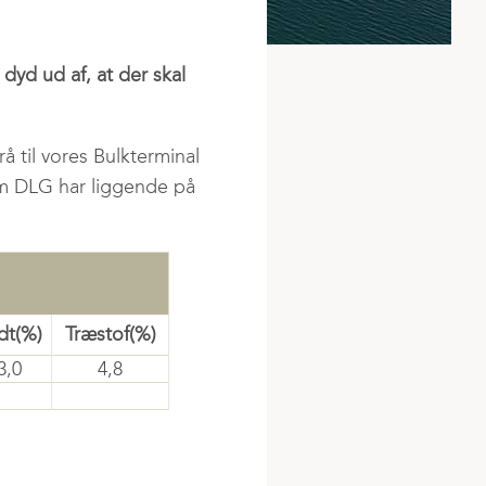
 dyd ud af, at der skal
å til vores Bulkterminal
som DLG har liggende på
dt(%)
Træstof(%)
3,0
4,8