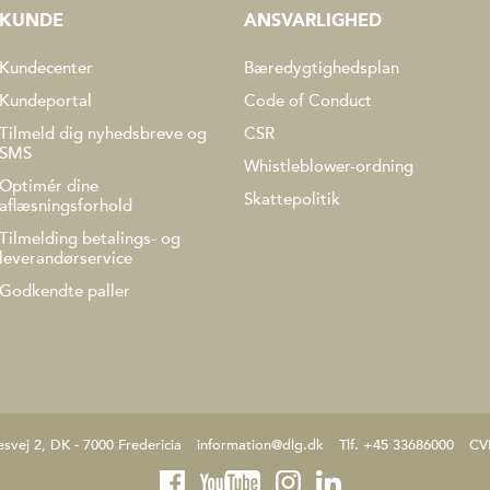
KUNDE
ANSVARLIGHED
Kundecenter
Bæredygtighedsplan
Kundeportal
Code of Conduct
Tilmeld dig nyhedsbreve og
CSR
SMS
Whistleblower-ordning
Optimér dine
Skattepolitik
aflæsningsforhold
Tilmelding betalings- og
leverandørservice
Godkendte paller
esvej 2, DK - 7000 Fredericia
information@dlg.dk
Tlf. +45 33686000
CV