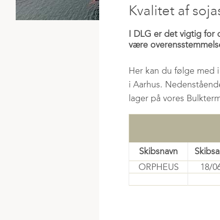
Kvalitet af soja
I DLG er det vigtig for 
være overensstemmelse i
Her kan du følge med i 
i Aarhus. Nedenstående 
lager på vores Bulkterm
Skibsnavn
Skibs
ORPHEUS
18/0