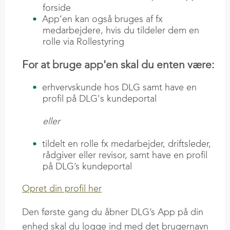
GØDNING
forside
INFO OG NYHEDER
Land og Fritid
Årsrapporter
App’en kan også bruges af fx
SDS granuleret gødning
FJERKRÆ
VERIFICERINGER
medarbejdere, hvis du tildeler dem en
Ny i økologi
CSR-politik
Jordbrugskalk
rolle via Rollestyring
Nyheder
SBTi
Produktion og sporbarhed
Strategi
Sortiment flydende gødning
Æglæggende høner
Klimadeklarerede råvarer
For at bruge app'en skal du enten være:
Levekyllinger
PRESSE
AFGRØDER
erhvervskunde hos DLG samt have en
Slagtekyllinger
profil på DLG's kundeportal
Nyheder
Raps
Fasaner
Podcast
Regenerativ landbrug
eller
Kalkuner
Vores historie
Grower's Finest
Ænder og gæs
tildelt en rolle fx medarbejder, driftsleder,
Kornlager
rådgiver eller revisor, samt have en profil
Risk Management
på DLG’s kundeportal
JOB I DLG GROUP
RÅVARER
Handel i 2 Trin
Ledige stillinger
Opret din profil her
Typer af råvarer
Rekrutteringsproces
Kvalitet af sojaskrå
Den første gang du åbner DLG’s App på din
FAGLIG VIDEN
Praktik
VLOG-segmentet
enhed skal du logge ind med det brugernavn