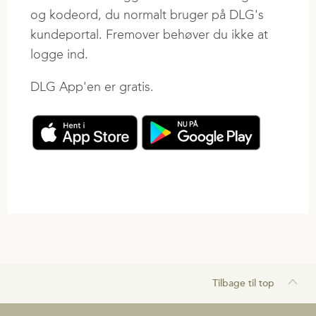
Elev & lærling
Fokus på Marken
Handel i 2 Trin
og kodeord, du normalt bruger på DLG's
Sales Trainee
DLG Innovation
kundeportal. Fremover behøver du ikke at
Planteavlsmøder
logge ind.
Agroteam
DLG App'en er gratis.
Egeskov Innovationsmark
Tilbage til top