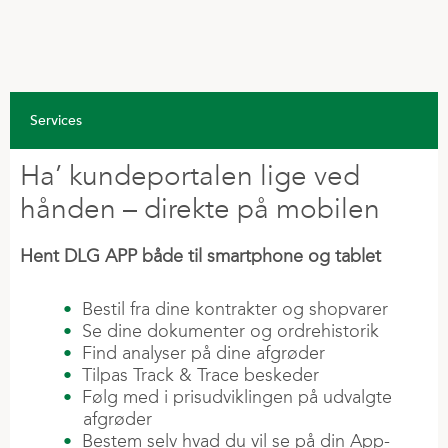
SÅSÆD
Elaftale
KVÆGFODER
Nyheder
Slagtegrisefoder
Varmepumpe
Ledelse
Efterafgrøder
KUNDECENTER
Tilskudsfoder
Malkekøer
Service
Bestyrelse
Fremavl
Hjemmeblandere
VORES ANSVAR
Kalvefoder
Erhvervskort
Repræsentantskab
Græsfrø
VF-Mix | Konc
Grovfoder og ensileringsmidler
SALGSKONSULENTER
Soja
Services
Ladeboks
Salg og Kunderelation
Vintersæd
DEI
Gris
Solceller og batteri
Bliv medejer
Vårsæd
Ha’ kundeportalen lige ved
KVÆG
FJERKRÆFODER
Sikkerhed og Trivsel
Kvæg
Fyringsolie
Lokationer
Majs
hånden – direkte på mobilen
Fodersortiment
Fjerkræ
Æglæggere
Naturgas
Tilknyttede selskaber
Grovfoder
PARTNERE OG PROJEKTER
Marken
Hønekyllinger og slagtefjerkræ
Træpiller
Hent DLG APP både til smartphone og tablet
PLANTEVÆRN
Grundrationsblandinger
Økologi
Insektprotein
FORRETNINGEN
Biostimulanter
Robotblandinger
Energi
Bestil fra dine kontrakter og shopvarer
PLANTEAVL
Produkt X
RETAIL
Food
Køb Planteværn »
Se dine dokumenter og ordrehistorik
Laktationsovergang
Fagkonsulenter
Grøn brint
Gødning
FarmPack
Find analyser på dine afgrøder
Energy
Sprøjteplaner »
Kalve
E-mobilitet
Tilpas Track & Trace beskeder
Kornindlevering
Forsikringer
Housing
Regler / generel info »
Følg med i prisudviklingen på udvalgte
Mineraler
LOKATIONER
Planteforædling
Såsæd
Veterinærmedicin
afgrøder
Varmestress
Medlemskaber
Bestem selv hvad du vil se på din App-
Equsana
INVESTOR