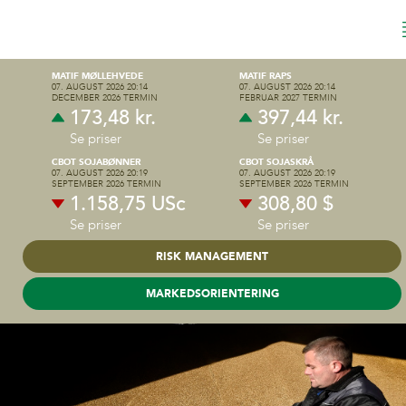
MATIF MØLLEHVEDE
MATIF RAPS
07. AUGUST 2026 20:14
07. AUGUST 2026 20:14
DECEMBER 2026 TERMIN
FEBRUAR 2027 TERMIN
173,48 kr.
397,44 kr.
Se priser
Se priser
CBOT SOJABØNNER
CBOT SOJASKRÅ
07. AUGUST 2026 20:19
07. AUGUST 2026 20:19
SEPTEMBER 2026 TERMIN
SEPTEMBER 2026 TERMIN
1.158,75 USc
308,80 $
Se priser
Se priser
RISK MANAGEMENT
MARKEDSORIENTERING