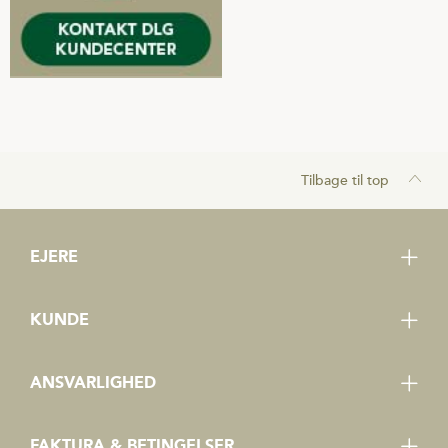
Tilbage til top
EJERE
Bliv medejer
KUNDE
Erklæring om tavsheds- og loyalitetspligt
Kundecenter
Vedtægter
ANSVARLIGHED
Kundeportal
Rejsegodtgørelse og dagpenge
Bæredygtighedsplan
Tilmeld dig nyhedsbreve og SMS
FAKTURA & BETINGELSER