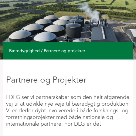
SÅSÆD
Elaftale
KVÆGFODER
Nyheder
Slagtegrisefoder
Varmepumpe
Ledelse
Efterafgrøder
KUNDECENTER
Tilskudsfoder
Malkekøer
Service
Bestyrelse
Fremavl
Hjemmeblandere
VORES ANSVAR
Kalvefoder
Erhvervskort
Repræsentantskab
Græsfrø
VF-Mix | Konc
Grovfoder og ensileringsmidler
SALGSKONSULENTER
Soja
Ladeboks
Salg og Kunderelation
Vintersæd
DEI
Gris
Solceller og batteri
Bliv medejer
Vårsæd
Bæredygtighed / Partnere og projekter
KVÆG
FJERKRÆFODER
Sikkerhed og Trivsel
Kvæg
Fyringsolie
Lokationer
Majs
Fodersortiment
Fjerkræ
Æglæggere
Naturgas
Tilknyttede selskaber
Grovfoder
PARTNERE OG PROJEKTER
Marken
Hønekyllinger og slagtefjerkræ
Træpiller
Partnere og Projekter
PLANTEVÆRN
Grundrationsblandinger
Økologi
Insektprotein
FORRETNINGEN
Biostimulanter
Robotblandinger
Energi
PLANTEAVL
Produkt X
RETAIL
I DLG ser vi partnerskaber som den helt afgørende
Food
Køb Planteværn »
Laktationsovergang
Fagkonsulenter
vej til at udvikle nye veje til bæredygtig produktion.
Grøn brint
Gødning
FarmPack
Energy
Sprøjteplaner »
Vi er derfor dybt involverede i både forsknings- og
Kalve
E-mobilitet
Kornindlevering
Forsikringer
Housing
Regler / generel info »
forretningsprojekter med både nationale og
Mineraler
LOKATIONER
Planteforædling
internationale partnere. For DLG er det
Såsæd
Veterinærmedicin
Varmestress
Medlemskaber
Equsana
INVESTOR