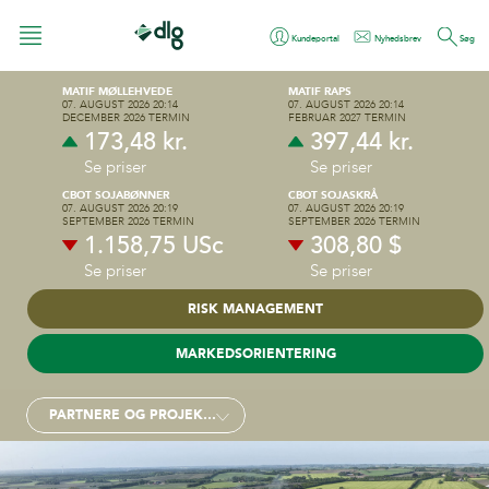
Kundeportal
Nyhedsbrev
Søg
MATIF MØLLEHVEDE
MATIF RAPS
07. AUGUST 2026 20:14
07. AUGUST 2026 20:14
DECEMBER 2026 TERMIN
FEBRUAR 2027 TERMIN
173,48 kr.
397,44 kr.
FODER
Se priser
Se priser
CBOT SOJABØNNER
CBOT SOJASKRÅ
07. AUGUST 2026 20:19
07. AUGUST 2026 20:19
MARKEN
SEPTEMBER 2026 TERMIN
SEPTEMBER 2026 TERMIN
ALT TIL ...
1.158,75 USc
308,80 $
dit DLG Partnerskab
ØKOLOGI
Se priser
Se priser
ALT TIL DIN...
Plastindsamling
RISK MANAGEMENT
DLG partnerskab
ENERGI OG RETAIL
GRISEFODER
Vinterafgrøde
MARKEDSORIENTERING
GRIS
Smågrise
BÆREDYGTIGHED
ENERGI
Høst
Slagtegrise
Fokus i klimastalden
Plastindsamling
PARTNERE OG PROJEKTER
Diesel og HVO
OM DLG
VORES VEJ
Søer
Sofoder
Smøremidler
Zero
Smågrisefoder
KONTAKT
HVEM ER VI