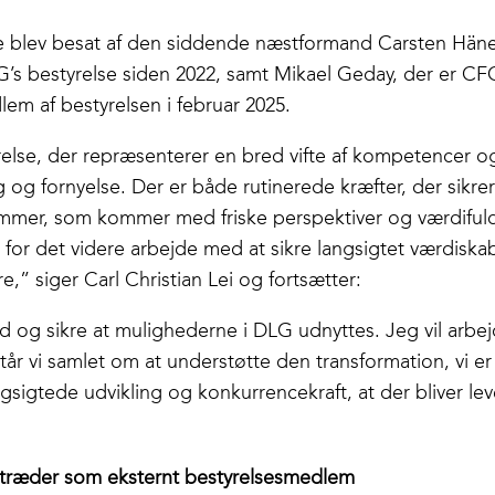
blev besat af den siddende næstformand Carsten Hänel
’s bestyrelse siden 2022, samt Mikael Geday, der er CF
em af bestyrelsen i februar 2025.
relse, der repræsenterer en bred vifte af kompetencer og
 og fornyelse. Der er både rutinerede kræfter, der sikrer
mmer, som kommer med friske perspektiver og værdifuld
for det videre arbejde med at sikre langsigtet værdiskabe
e,” siger Carl Christian Lei og fortsætter:
d og sikre at mulighederne i DLG udnyttes. Jeg vil arbej
tår vi samlet om at understøtte den transformation, vi e
gsigtede udvikling og konkurrencekraft, at der bliver le
ndtræder som eksternt bestyrelsesmedlem