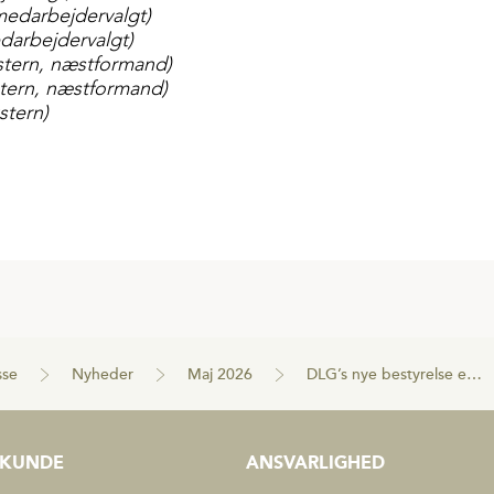
medarbejdervalgt)
arbejdervalgt)
stern, næstformand)
tern, næstformand)
stern)
sse
Nyheder
Maj 2026
DLG’s nye bestyrelse er valgt
KUNDE
ANSVARLIGHED