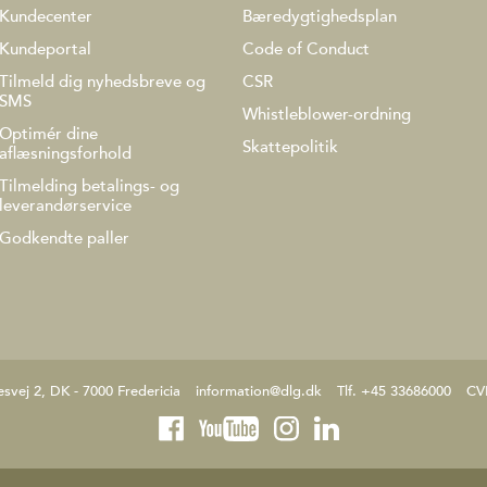
Kundecenter
Bæredygtighedsplan
Kundeportal
Code of Conduct
Tilmeld dig nyhedsbreve og
CSR
SMS
Whistleblower-ordning
Optimér dine
Skattepolitik
aflæsningsforhold
Tilmelding betalings- og
leverandørservice
Godkendte paller
esvej 2, DK - 7000 Fredericia
information@dlg.dk
Tlf. +45 33686000
CV