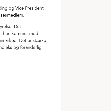
ing og Vice President,
elsesmedlem.
yrelse. Det
, at hun kommer med
gimarked. Det er stærke
mpleks og foranderlig