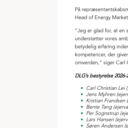
På repræsentantskabsm
Head of Energy Markets
”Jeg er glad for, at en
understøtter vores amb
betydelig erfaring ind
kompetencer, der giver
omverden,” siger Carl C
DLG’s bestyrelse 2026-
Carl Christian Lei 
Jens Myhren (ejerv
Kristian Frandsen (
Bente Tang (ejerva
Per Sognstrup (eje
Lars Hansen (ejerv
Søren Andersen (ej