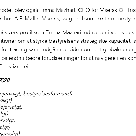
ødet blev også Emma Mazhari, CEO for Maersk Oil Trad
 hos A.P. Møller Maersk, valgt ind som eksternt bestyr
 så stærk profil som Emma Mazhari indtræder i vores best
itioner om at styrke bestyrelsens strategiske kapacitet
enfor trading samt indgående viden om det globale ener
 os endnu bedre forudsætninger for at navigere i en ko
hristian Lei.
2028
(ejervalgt, bestyrelsesformand)
algt)
ejervalgt)
lgt)
rvalgt)
algt)
ervalgt)