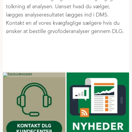
tolkning af analysen. Uanset hvad du vælger,
lægges analyseresultatet lægges ind i DMS.
Kontakt en af vores kvægfaglige sælgere hvis du
ønsker at bestille grvofoderanalyser gennem DLG.