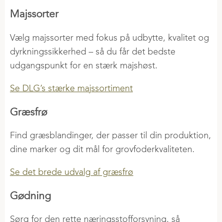
Elev & lærling
Fokus på Marken
Handel i 2 Trin
Majssorter
Sales Trainee
DLG Innovation
Planteavlsmøder
Vælg majssorter med fokus på udbytte, kvalitet og
Agroteam
dyrkningssikkerhed – så du får det bedste
Egeskov Innovationsmark
udgangspunkt for en stærk majshøst.
Se DLG’s stærke majssortiment
Græsfrø
Find græsblandinger, der passer til din produktion,
dine marker og dit mål for grovfoderkvaliteten.
Se det brede udvalg af græsfrø
Gødning
Sørg for den rette næringsstofforsyning, så