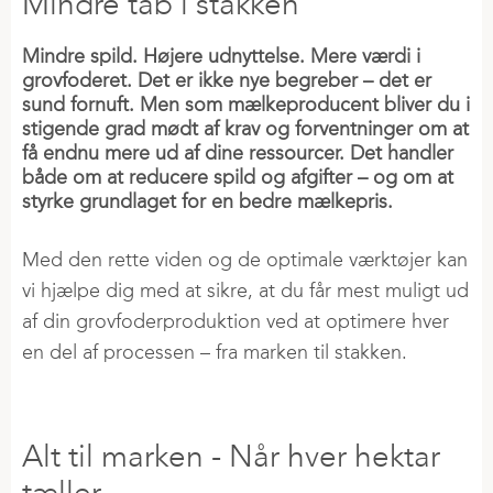
Mindre tab i stakken
SÅSÆD
Elaftale
KVÆGFODER
Nyheder
Slagtegrisefoder
Varmepumpe
Ledelse
Efterafgrøder
KUNDECENTER
Mindre spild. Højere udnyttelse. Mere værdi i
Tilskudsfoder
Malkekøer
Service
Bestyrelse
Fremavl
grovfoderet. Det er ikke nye begreber – det er
Hjemmeblandere
VORES ANSVAR
Kalvefoder
sund fornuft. Men som mælkeproducent bliver du i
Erhvervskort
Repræsentantskab
Græsfrø
VF-Mix | Konc
Grovfoder og ensileringsmidler
stigende grad mødt af krav og forventninger om at
SALGSKONSULENTER
Soja
Ladeboks
Salg og Kunderelation
Vintersæd
få endnu mere ud af dine ressourcer. Det handler
DEI
Gris
Solceller og batteri
Bliv medejer
både om at reducere spild og afgifter – og om at
Vårsæd
KVÆG
FJERKRÆFODER
Sikkerhed og Trivsel
styrke grundlaget for en bedre mælkepris.
Kvæg
Fyringsolie
Lokationer
Majs
Fodersortiment
Fjerkræ
Æglæggere
Naturgas
Tilknyttede selskaber
Med den rette viden og de optimale værktøjer kan
Grovfoder
PARTNERE OG PROJEKTER
Marken
Hønekyllinger og slagtefjerkræ
Træpiller
PLANTEVÆRN
vi hjælpe dig med at sikre, at du får mest muligt ud
Grundrationsblandinger
Økologi
Insektprotein
FORRETNINGEN
af din grovfoderproduktion ved at optimere hver
Biostimulanter
Robotblandinger
Energi
PLANTEAVL
Produkt X
RETAIL
en del af processen – fra marken til stakken.
Food
Køb Planteværn »
Laktationsovergang
Fagkonsulenter
Grøn brint
Gødning
FarmPack
Energy
Sprøjteplaner »
Kalve
E-mobilitet
Kornindlevering
Forsikringer
Housing
Regler / generel info »
Mineraler
LOKATIONER
Planteforædling
Alt til marken - Når hver hektar
Såsæd
Veterinærmedicin
Varmestress
Medlemskaber
tæller
Equsana
INVESTOR